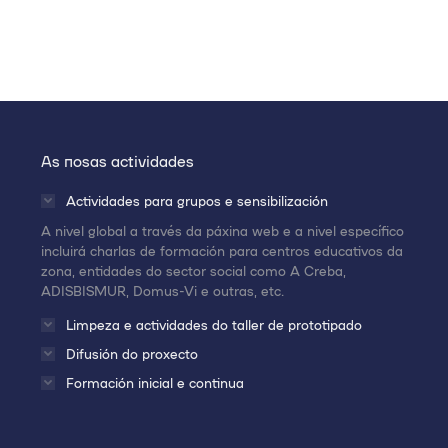
As nosas actividades
Actividades para grupos e sensibilización
A nivel global a través da páxina web e a nivel específico
incluirá charlas de formación para centros educativos da
zona, entidades do sector social como A Creba,
ADISBISMUR, Domus-Vi e outras, etc.
Limpeza e actividades do taller de prototipado
Difusión do proxecto
Formación inicial e continua