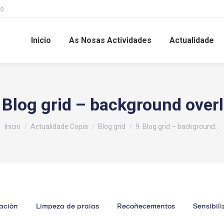
00
Inicio
As Nosas Actividades
Actualidade
 Blog grid – background over
Estás aquí:
Inicio
Actualidade Copia
Blog grid
9. Blog grid – background…
ación
Limpeza de praias
Recoñecementos
Sensibili