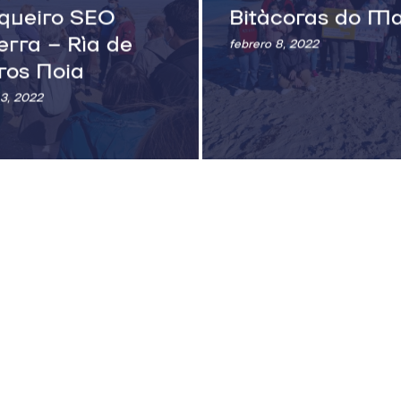
queiro SEO
Bitácoras do M
terra – Ría de
febrero 8, 2022
os Noia
3, 2022