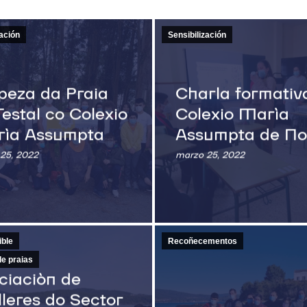
zación
Sensibilización
peza da Praia
Charla formativ
Testal co Colexio
Colexio María
ía Assumpta
Assumpta de No
25, 2022
marzo 25, 2022
ible
Recoñecementos
e praias
ciación de
leres do Sector