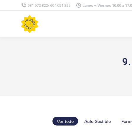
981 972 822- 604 051 225
Lunes – Viernes 10:00 a 17:
9.
Ver todo
Aula Sostible
Form