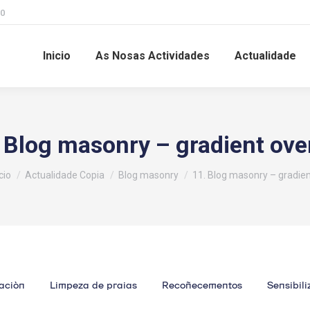
00
Inicio
As Nosas Actividades
Actualidade
 Blog masonry – gradient ove
tás aquí:
cio
Actualidade Copia
Blog masonry
11. Blog masonry – gradie
ación
Limpeza de praias
Recoñecementos
Sensibili