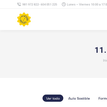
981 972 822- 604 051 225
Lunes – Viernes 10:00 a 17:
11.
Es
Ini
Ver todo
Aula Sostible
Form