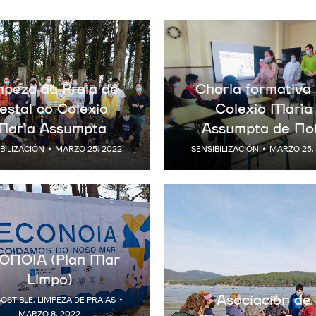
mpeza da Praia de
Charla formativa
estal co Colexio
Colexio María
María Assumpta
Assumpta de No
BILIZACIÓN
MARZO 25, 2022
SENSIBILIZACIÓN
MARZO 25,
ONOIA (Plan Mar
Limpo)
Asociación de
SOSTIBLE
,
LIMPEZA DE PRAIAS
MARZO 8, 2022