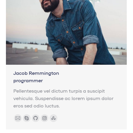
Jacob Remmington
programmer
Pellentesque vel dictum turpis a suscipit
vehicula. Suspendisse ac lorem ipsum dolor
eros sed odio luctus.
E-
Skype
Github
Instagram
Stumbleupon
mail