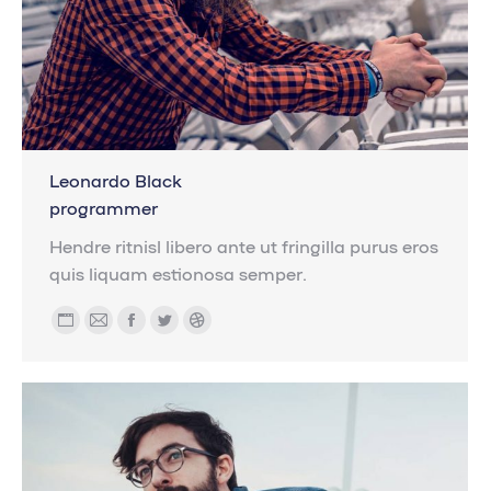
Leonardo Black
programmer
Hendre ritnisl libero ante ut fringilla purus eros
quis liquam estionosa semper.
Blog
E-
Facebook
Twitter
Dribbble
personal
mail
/
sitio
web