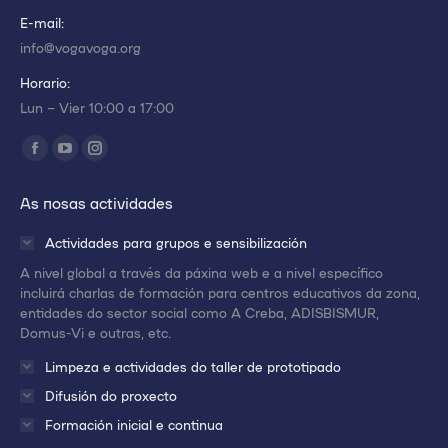
E-mail:
info@vogavoga.org
Horario:
Lun – Vier 10:00 a 17:00
Encuéntranos en:
Abrir
Abrir
Abrir
enlace
enlace
enlace
As nosas actividades
en
en
en
una
una
una
Actividades para grupos e sensibilización
nueva
nueva
nueva
A nivel global a través da páxina web e a nivel específico
ventana/pestaña
ventana/pestaña
ventana/pestaña
incluirá charlas de formación para centros educativos da zona,
entidades do sector social como A Creba, ADISBISMUR,
Domus-Vi e outras, etc.
Limpeza e actividades do taller de prototipado
Difusión do proxecto
Formación inicial e continua