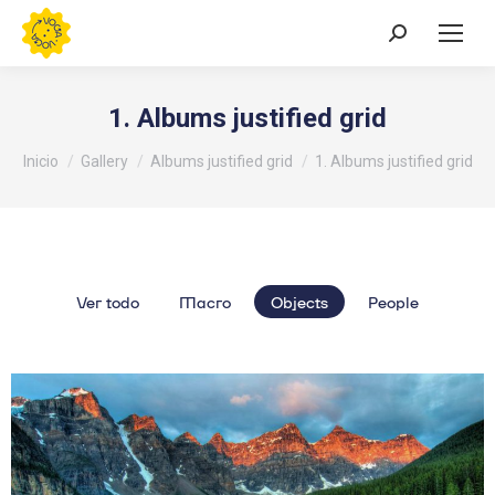
Buscar:
1. Albums justified grid
Estás aquí:
Inicio
Gallery
Albums justified grid
1. Albums justified grid
Ver todo
Macro
Objects
People