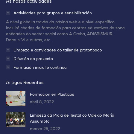
As nosas actividades
en
en
en
una
una
una
Actividades para grupos e sensibilización
nueva
nueva
nueva
A nivel global a través da páxina web e a nivel específico
ventana/pestaña
ventana/pestaña
ventana/pestaña
incluirá charlas de formación para centros educativos da zona,
entidades do sector social como A Creba, ADISBISMUR,
Domus-Vi e outras, etc.
Limpeza e actividades do taller de prototipado
Difusión do proxecto
Formación inicial e continua
Artigos Recentes
Formación en Plásticos
abril 8, 2022
Limpeza da Praia de Testal co Colexio María
Assumpta
marzo 25, 2022