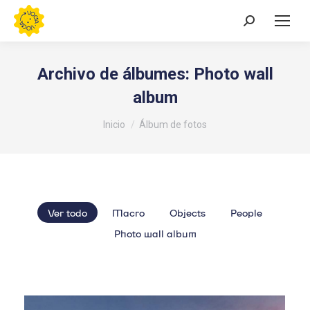
Buscar:
Archivo de álbumes:
Photo wall
album
Estás aquí:
Inicio
Álbum de fotos
Ver todo
Macro
Objects
People
Photo wall album