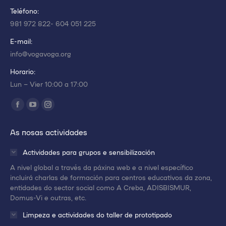
Teléfono:
981 972 822- 604 051 225
E-mail:
info@vogavoga.org
Horario:
Lun – Vier 10:00 a 17:00
Encuéntranos en:
Abrir
Abrir
Abrir
enlace
enlace
enlace
As nosas actividades
en
en
en
una
una
una
Actividades para grupos e sensibilización
nueva
nueva
nueva
A nivel global a través da páxina web e a nivel específico
ventana/pestaña
ventana/pestaña
ventana/pestaña
incluirá charlas de formación para centros educativos da zona,
entidades do sector social como A Creba, ADISBISMUR,
Domus-Vi e outras, etc.
Limpeza e actividades do taller de prototipado