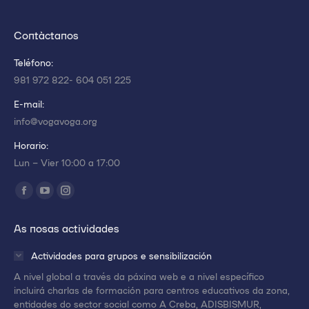
Contáctanos
Teléfono:
981 972 822- 604 051 225
E-mail:
info@vogavoga.org
Horario:
Lun – Vier 10:00 a 17:00
Encuéntranos en:
Abrir
Abrir
Abrir
enlace
enlace
enlace
As nosas actividades
en
en
en
una
una
una
Actividades para grupos e sensibilización
nueva
nueva
nueva
A nivel global a través da páxina web e a nivel específico
ventana/pestaña
ventana/pestaña
ventana/pestaña
incluirá charlas de formación para centros educativos da zona,
entidades do sector social como A Creba, ADISBISMUR,