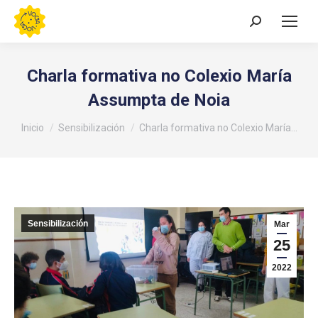
Buscar:
Charla formativa no Colexio María
Assumpta de Noia
Estás aquí:
Inicio
Sensibilización
Charla formativa no Colexio María…
Sensibilización
Mar
25
2022