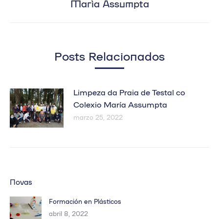
María Assumpta
siguiente:
Posts Relacionados
Limpeza da Praia de Testal co
Colexio María Assumpta
marzo 25, 2022
Novas
Formación en Plásticos
abril 8, 2022