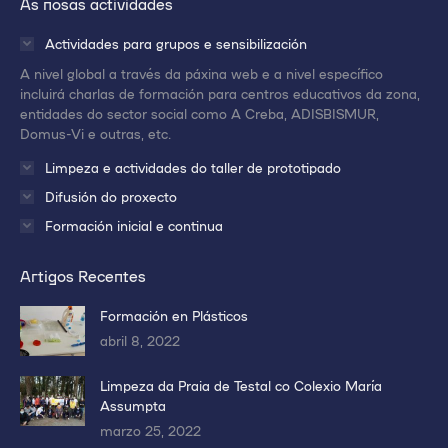
As nosas actividades
en
en
en
una
una
una
Actividades para grupos e sensibilización
nueva
nueva
nueva
A nivel global a través da páxina web e a nivel específico
ventana/pestaña
ventana/pestaña
ventana/pestaña
incluirá charlas de formación para centros educativos da zona,
entidades do sector social como A Creba, ADISBISMUR,
Domus-Vi e outras, etc.
Limpeza e actividades do taller de prototipado
Difusión do proxecto
Formación inicial e continua
Artigos Recentes
Formación en Plásticos
abril 8, 2022
Limpeza da Praia de Testal co Colexio María
Assumpta
marzo 25, 2022