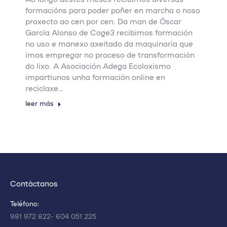
formacións para poder poñer en marcha o noso
proxecto ao cen por cen. Da man de Óscar
García Alonso de Coge3 recibimos formación
no uso e manexo axeitado da maquinaria que
imos empregar no proceso de transformación
do lixo. A Asociación Adega Ecoloxismo
impartiunos unha formación online en
reciclaxe…
leer más
Contáctanos
Teléfono:
981 972 822- 604 051 225