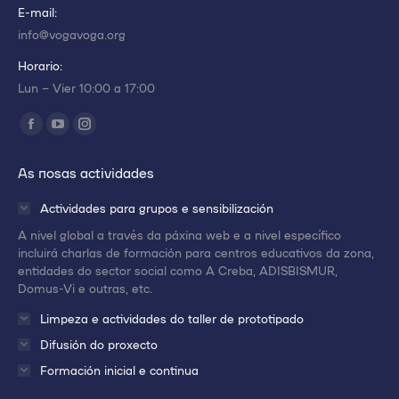
E-mail:
info@vogavoga.org
Horario:
Lun – Vier 10:00 a 17:00
Encuéntranos en:
Abrir
Abrir
Abrir
enlace
enlace
enlace
As nosas actividades
en
en
en
una
una
una
Actividades para grupos e sensibilización
nueva
nueva
nueva
A nivel global a través da páxina web e a nivel específico
ventana/pestaña
ventana/pestaña
ventana/pestaña
incluirá charlas de formación para centros educativos da zona,
entidades do sector social como A Creba, ADISBISMUR,
Domus-Vi e outras, etc.
Limpeza e actividades do taller de prototipado
Difusión do proxecto
Formación inicial e continua