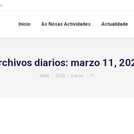
00
Inicio
As Nosas Actividades
Actualidade
rchivos diarios:
marzo 11, 20
Estás aquí:
Inicio
2022
marzo
11