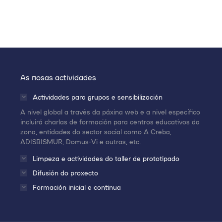
As nosas actividades
Actividades para grupos e sensibilización
A nivel global a través da páxina web e a nivel específico
incluirá charlas de formación para centros educativos da
zona, entidades do sector social como A Creba,
ADISBISMUR, Domus-Vi e outras, etc.
Limpeza e actividades do taller de prototipado
Difusión do proxecto
Formación inicial e continua