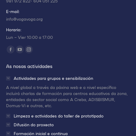
981 972 822- 604 051 225
E-mail:
info@vogavoga.org
Horario:
Lun – Vier 10:00 a 17:00
Encuéntranos en:
Abrir
Abrir
Abrir
enlace
enlace
enlace
As nosas actividades
en
en
en
una
una
una
Actividades para grupos e sensibilización
nueva
nueva
nueva
A nivel global a través da páxina web e a nivel específico
ventana/pestaña
ventana/pestaña
ventana/pestaña
incluirá charlas de formación para centros educativos da zona,
entidades do sector social como A Creba, ADISBISMUR,
Domus-Vi e outras, etc.
Limpeza e actividades do taller de prototipado
Difusión do proxecto
Formación inicial e continua