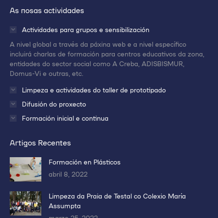
enlace
enlace
enlace
As nosas actividades
en
en
en
una
una
una
Actividades para grupos e sensibilización
nueva
nueva
nueva
A nivel global a través da páxina web e a nivel específico
ventana/pestaña
ventana/pestaña
ventana/pestaña
incluirá charlas de formación para centros educativos da zona,
entidades do sector social como A Creba, ADISBISMUR,
Domus-Vi e outras, etc.
Limpeza e actividades do taller de prototipado
Difusión do proxecto
Formación inicial e continua
Artigos Recentes
Formación en Plásticos
abril 8, 2022
Limpeza da Praia de Testal co Colexio María
Assumpta
marzo 25, 2022