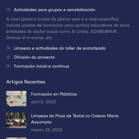
una
una
una
Actividades para grupos e sensibilización
nueva
nueva
nueva
A nivel global a través da páxina web e a nivel específico
ventana/pestaña
ventana/pestaña
ventana/pestaña
incluirá charlas de formación para centros educativos da zona,
entidades do sector social como A Creba, ADISBISMUR,
Domus-Vi e outras, etc.
Limpeza e actividades do taller de prototipado
Difusión do proxecto
Formación inicial e continua
Artigos Recentes
Formación en Plásticos
abril 8, 2022
Limpeza da Praia de Testal co Colexio María
Assumpta
marzo 25, 2022