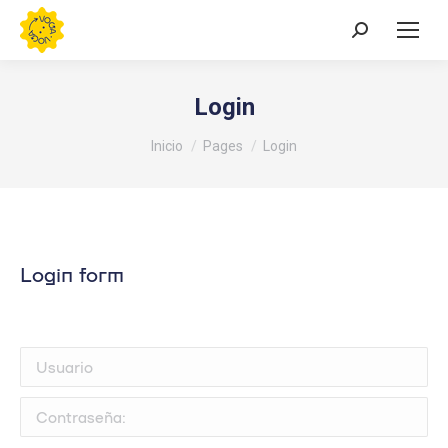
Buscar:
Login
Estás aquí:
Inicio
Pages
Login
Login form
Usuario
Contraseña: