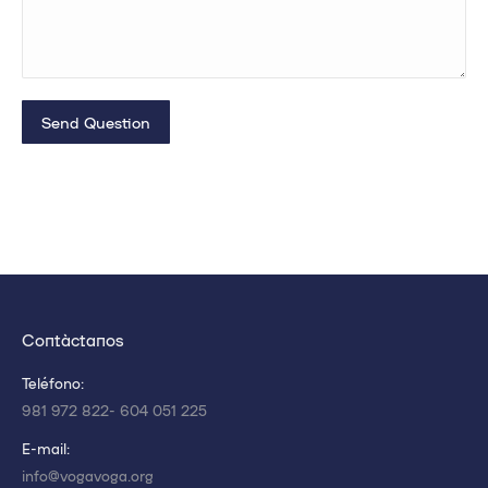
Send Question
Contáctanos
Teléfono:
981 972 822- 604 051 225
E-mail:
info@vogavoga.org