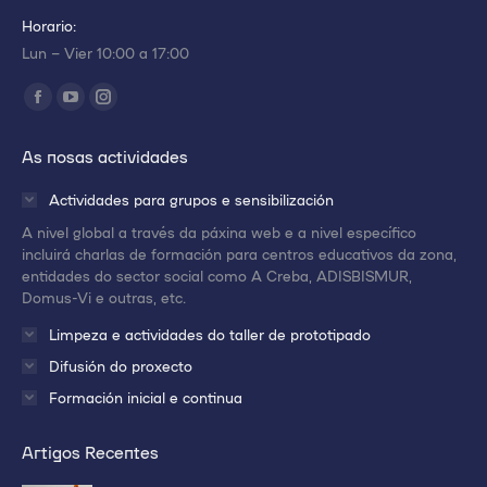
Horario:
Lun – Vier 10:00 a 17:00
Encuéntranos en:
Abrir
Abrir
Abrir
enlace
enlace
enlace
As nosas actividades
en
en
en
una
una
una
Actividades para grupos e sensibilización
nueva
nueva
nueva
A nivel global a través da páxina web e a nivel específico
ventana/pestaña
ventana/pestaña
ventana/pestaña
incluirá charlas de formación para centros educativos da zona,
entidades do sector social como A Creba, ADISBISMUR,
Domus-Vi e outras, etc.
Limpeza e actividades do taller de prototipado
Difusión do proxecto
Formación inicial e continua
Artigos Recentes