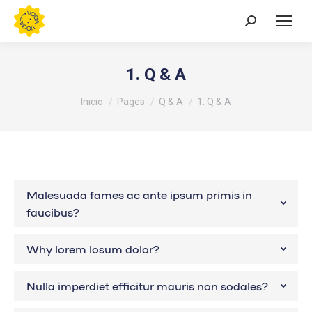
Buscar:
1. Q & A
Estás aquí:
Inicio
Pages
Q & A
1. Q & A
Malesuada fames ac ante ipsum primis in
faucibus?
Why lorem losum dolor?
Nulla imperdiet efficitur mauris non sodales?