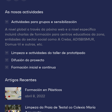
Abrir
Abrir
Abrir
enlace
enlace
enlace
As nosas actividades
en
en
en
una
una
una
Actividades para grupos e sensibilización
nueva
nueva
nueva
A nivel global a través da páxina web e a nivel específico
ventana/pestaña
ventana/pestaña
ventana/pestaña
incluirá charlas de formación para centros educativos da zona,
entidades do sector social como A Creba, ADISBISMUR,
Domus-Vi e outras, etc.
Limpeza e actividades do taller de prototipado
Difusión do proxecto
Formación inicial e continua
Artigos Recentes
Formación en Plásticos
abril 8, 2022
Limpeza da Praia de Testal co Colexio María