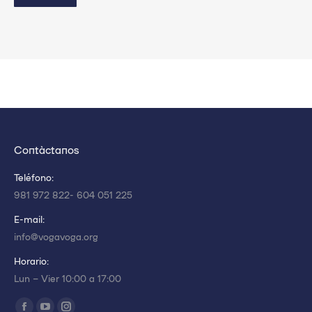
Contáctanos
Teléfono:
981 972 822- 604 051 225
E-mail:
info@vogavoga.org
Horario:
Lun – Vier 10:00 a 17:00
Encuéntranos en: