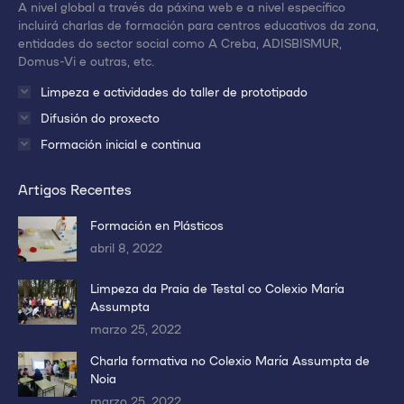
A nivel global a través da páxina web e a nivel específico
ventana/pestaña
ventana/pestaña
ventana/pestaña
incluirá charlas de formación para centros educativos da zona,
entidades do sector social como A Creba, ADISBISMUR,
Domus-Vi e outras, etc.
Limpeza e actividades do taller de prototipado
Difusión do proxecto
Formación inicial e continua
Artigos Recentes
Formación en Plásticos
abril 8, 2022
Limpeza da Praia de Testal co Colexio María
Assumpta
marzo 25, 2022
Charla formativa no Colexio María Assumpta de
Noia
marzo 25, 2022