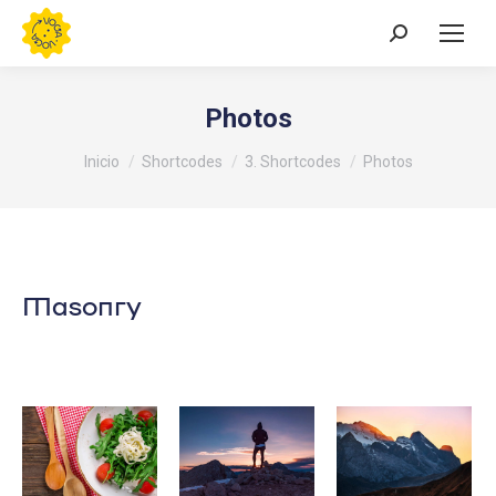
Buscar:
Photos
Estás aquí:
Inicio
Shortcodes
3. Shortcodes
Photos
Masonry