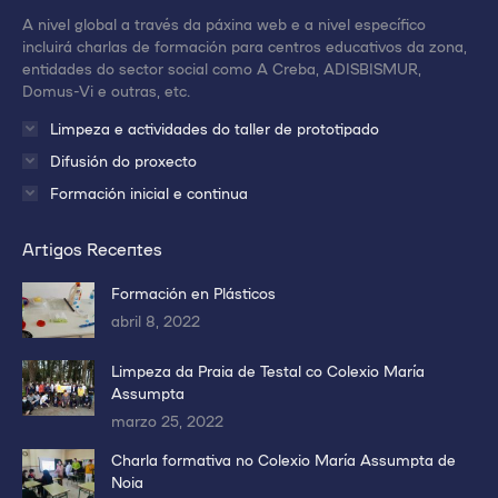
nueva
nueva
nueva
A nivel global a través da páxina web e a nivel específico
ventana/pestaña
ventana/pestaña
ventana/pestaña
incluirá charlas de formación para centros educativos da zona,
entidades do sector social como A Creba, ADISBISMUR,
Domus-Vi e outras, etc.
Limpeza e actividades do taller de prototipado
Difusión do proxecto
Formación inicial e continua
Artigos Recentes
Formación en Plásticos
abril 8, 2022
Limpeza da Praia de Testal co Colexio María
Assumpta
marzo 25, 2022
Charla formativa no Colexio María Assumpta de
Noia