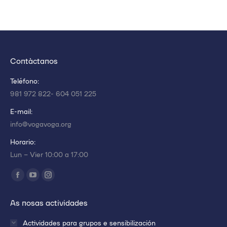
Contáctanos
Teléfono:
981 972 822- 604 051 225
E-mail:
info@vogavoga.org
Horario:
Lun – Vier 10:00 a 17:00
Encuéntranos en:
Abrir
Abrir
Abrir
enlace
enlace
enlace
As nosas actividades
en
en
en
una
una
una
Actividades para grupos e sensibilización