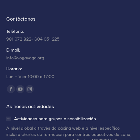
Contáctanos
Teléfono:
981 972 822- 604 051 225
E-mail:
info@vogavoga.org
Horario:
Lun – Vier 10:00 a 17:00
Encuéntranos en:
Abrir
Abrir
Abrir
enlace
enlace
enlace
As nosas actividades
en
en
en
una
una
una
Actividades para grupos e sensibilización
nueva
nueva
nueva
A nivel global a través da páxina web e a nivel específico
ventana/pestaña
ventana/pestaña
ventana/pestaña
incluirá charlas de formación para centros educativos da zona,