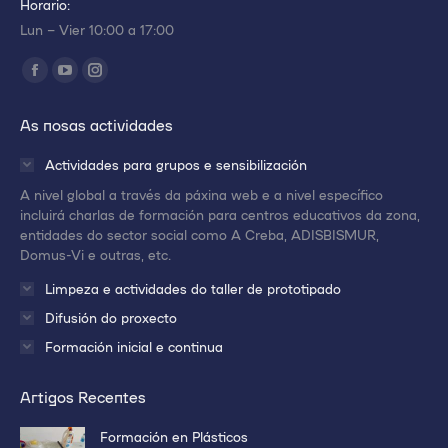
Horario:
Lun – Vier 10:00 a 17:00
Encuéntranos en:
Abrir
Abrir
Abrir
enlace
enlace
enlace
As nosas actividades
en
en
en
una
una
una
Actividades para grupos e sensibilización
nueva
nueva
nueva
A nivel global a través da páxina web e a nivel específico
ventana/pestaña
ventana/pestaña
ventana/pestaña
incluirá charlas de formación para centros educativos da zona,
entidades do sector social como A Creba, ADISBISMUR,
Domus-Vi e outras, etc.
Limpeza e actividades do taller de prototipado
Difusión do proxecto
Formación inicial e continua
Artigos Recentes
Formación en Plásticos