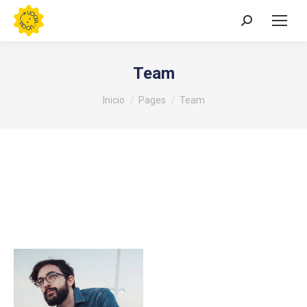
Buscar:
Team
Estás aquí:
Inicio
Pages
Team