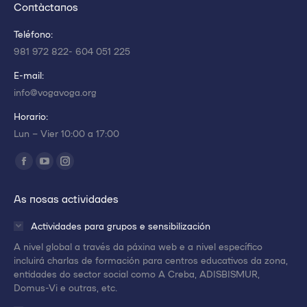
Contáctanos
Teléfono:
981 972 822- 604 051 225
E-mail:
info@vogavoga.org
Horario:
Lun – Vier 10:00 a 17:00
Encuéntranos en:
Abrir
Abrir
Abrir
enlace
enlace
enlace
As nosas actividades
en
en
en
una
una
una
Actividades para grupos e sensibilización
nueva
nueva
nueva
A nivel global a través da páxina web e a nivel específico
ventana/pestaña
ventana/pestaña
ventana/pestaña
incluirá charlas de formación para centros educativos da zona,
entidades do sector social como A Creba, ADISBISMUR,
Domus-Vi e outras, etc.