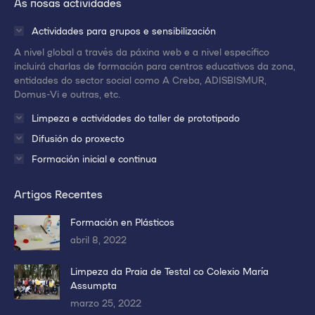
As nosas actividades
en
en
en
una
una
una
Actividades para grupos e sensibilización
nueva
nueva
nueva
A nivel global a través da páxina web e a nivel específico
ventana/pestaña
ventana/pestaña
ventana/pestaña
incluirá charlas de formación para centros educativos da zona,
entidades do sector social como A Creba, ADISBISMUR,
Domus-Vi e outras, etc.
Limpeza e actividades do taller de prototipado
Difusión do proxecto
Formación inicial e continua
Artigos Recentes
Formación en Plásticos
abril 8, 2022
Limpeza da Praia de Testal co Colexio María
Assumpta
marzo 25, 2022