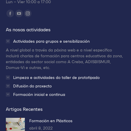
Lun – Vier 10:00 a 17:00
Encuéntranos en:
Abrir
Abrir
Abrir
enlace
enlace
enlace
As nosas actividades
en
en
en
una
una
una
Actividades para grupos e sensibilización
nueva
nueva
nueva
A nivel global a través da páxina web e a nivel específico
ventana/pestaña
ventana/pestaña
ventana/pestaña
incluirá charlas de formación para centros educativos da zona,
entidades do sector social como A Creba, ADISBISMUR,
Domus-Vi e outras, etc.
Limpeza e actividades do taller de prototipado
Difusión do proxecto
Formación inicial e continua
Artigos Recentes
Formación en Plásticos
abril 8, 2022