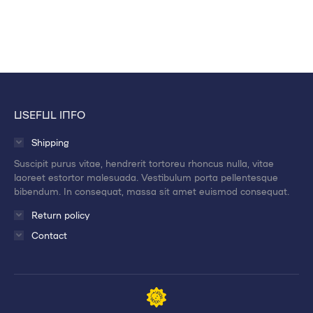
USEFUL INFO
Shipping
Suscipit purus vitae, hendrerit tortoreu rhoncus nulla, vitae
laoreet estortor malesuada. Vestibulum porta pellentesque
bibendum. In consequat, massa sit amet euismod consequat.
Return policy
Contact