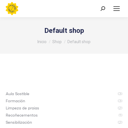
Buscar:
Default shop
Estás aquí:
Inicio
Shop
Default shop
Aula Sostible
(3)
Formación
(3)
Limpeza de praias
(2)
Recoñecementos
(1)
Sensibilización
(2)