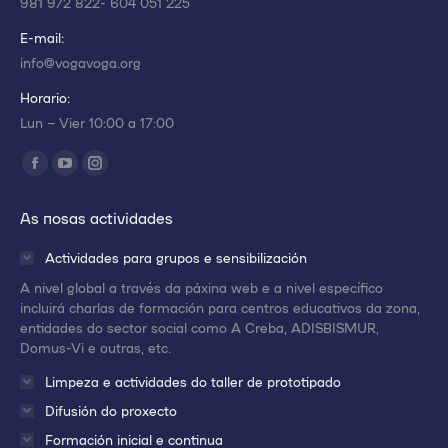
981 972 822- 604 051 225
E-mail:
info@vogavoga.org
Horario:
Lun – Vier 10:00 a 17:00
Encuéntranos en:
Abrir
Abrir
Abrir
enlace
enlace
enlace
As nosas actividades
en
en
en
una
una
una
Actividades para grupos e sensibilización
nueva
nueva
nueva
A nivel global a través da páxina web e a nivel específico
ventana/pestaña
ventana/pestaña
ventana/pestaña
incluirá charlas de formación para centros educativos da zona,
entidades do sector social como A Creba, ADISBISMUR,
Domus-Vi e outras, etc.
Limpeza e actividades do taller de prototipado
Difusión do proxecto
Formación inicial e continua