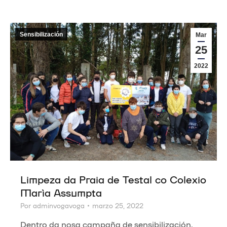
Sensibilización
Mar
25
2022
Limpeza da Praia de Testal co Colexio
María Assumpta
Por
adminvogavoga
marzo 25, 2022
Dentro da nosa campaña de sensibilización,