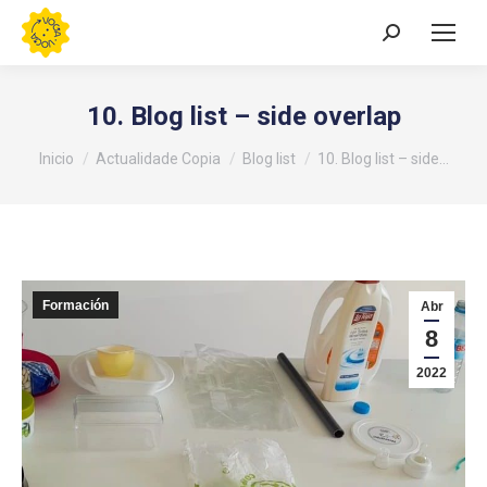
Buscar:
10. Blog list – side overlap
Estás aquí:
Inicio
Actualidade Copia
Blog list
10. Blog list – side…
Formación
Abr
8
2022