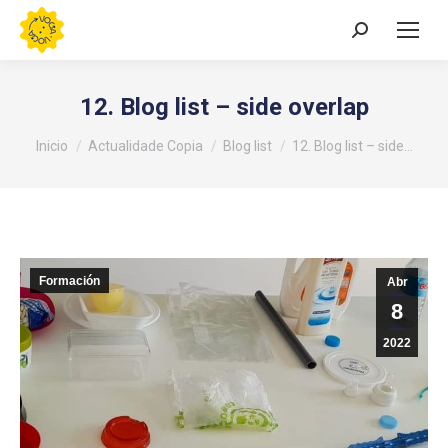
Buscar:
12. Blog list – side overlap
Estás aquí:
Inicio
Actualidade Copia
Blog list
12. Blog list – side…
Formación
Abr
8
2022