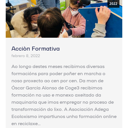
2022
Acción Formativa
febrero 8, 2022
Ao longo destes meses recibimos diversas
formacións para poder poñer en marcha o
noso proxecto ao cen por cen. Da man de
Óscar García Alonso de Coge3 recibimos
formación no uso e manexo axeitado da
maquinaria que imos empregar no proceso de
transformación do lixo. A Asociación Adega
Ecoloxismo impartiunos unha formación online
en reciclaxe…