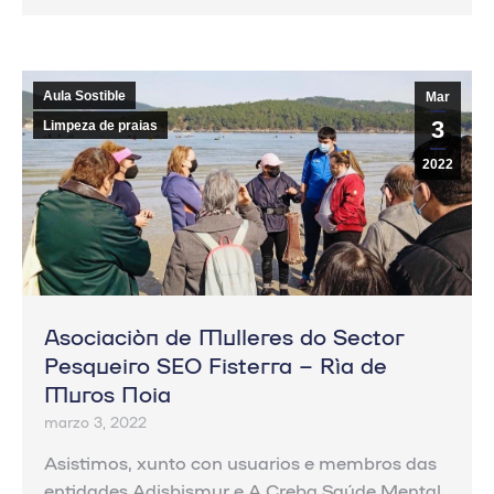
Aula Sostible
Mar
3
Limpeza de praias
2022
Asociación de Mulleres do Sector
Pesqueiro SEO Fisterra – Ría de
Muros Noia
marzo 3, 2022
Asistimos, xunto con usuarios e membros das
entidades Adisbismur e A Creba Saúde Mental,