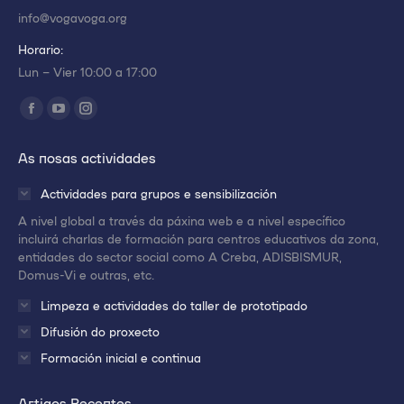
info@vogavoga.org
Horario:
Lun – Vier 10:00 a 17:00
Encuéntranos en:
Abrir
Abrir
Abrir
enlace
enlace
enlace
As nosas actividades
en
en
en
una
una
una
Actividades para grupos e sensibilización
nueva
nueva
nueva
A nivel global a través da páxina web e a nivel específico
ventana/pestaña
ventana/pestaña
ventana/pestaña
incluirá charlas de formación para centros educativos da zona,
entidades do sector social como A Creba, ADISBISMUR,
Domus-Vi e outras, etc.
Limpeza e actividades do taller de prototipado
Difusión do proxecto
Formación inicial e continua
Artigos Recentes