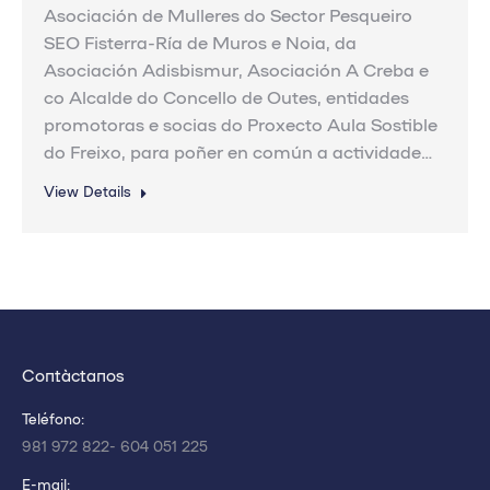
Asociación de Mulleres do Sector Pesqueiro
SEO Fisterra-Ría de Muros e Noia, da
Asociación Adisbismur, Asociación A Creba e
co Alcalde do Concello de Outes, entidades
promotoras e socias do Proxecto Aula Sostible
do Freixo, para poñer en común a actividade…
View Details
Contáctanos
Teléfono:
981 972 822- 604 051 225
E-mail: