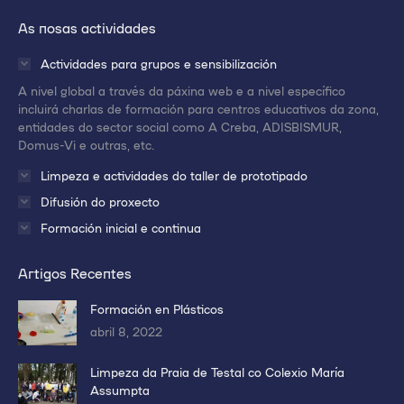
enlace
enlace
enlace
As nosas actividades
en
en
en
una
una
una
Actividades para grupos e sensibilización
nueva
nueva
nueva
A nivel global a través da páxina web e a nivel específico
ventana/pestaña
ventana/pestaña
ventana/pestaña
incluirá charlas de formación para centros educativos da zona,
entidades do sector social como A Creba, ADISBISMUR,
Domus-Vi e outras, etc.
Limpeza e actividades do taller de prototipado
Difusión do proxecto
Formación inicial e continua
Artigos Recentes
Formación en Plásticos
abril 8, 2022
Limpeza da Praia de Testal co Colexio María
Assumpta