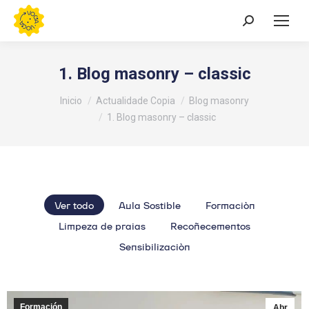
Buscar:
1. Blog masonry – classic
Estás aquí:
Inicio
Actualidade Copia
Blog masonry
1. Blog masonry – classic
Ver todo
Aula Sostible
Formación
Limpeza de praias
Recoñecementos
Sensibilización
Formación
Abr