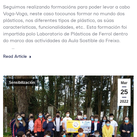
Seguimos realizando formacións para poder levar a cabo
Voga-Voga, neste caso tocounos formar no mundo dos
plásticos, nos diferentes tipos de plástico, as súas
características, funcionalidades, etc.. Esta formación foi
impartida polo Laboratorio de Plásticos de Ferrol dentro
do marco das actividades da Aula Sostible do Freixo.
…
Read Article
Sensibilización
Mar
25
2022