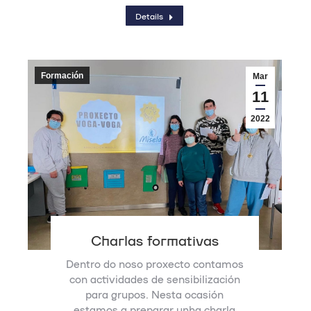
Details
Formación
Mar
11
2022
Charlas formativas
Dentro do noso proxecto contamos
con actividades de sensibilización
para grupos. Nesta ocasión
estamos a preparar unha charla