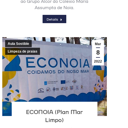
ao Grupo Alcor do Colexio María
Assumpta de Noia.
Details
Aula Sostible
Mar
8
Limpeza de praias
2022
ECONOIA (Plan Mar
Limpo)