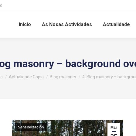
00
Inicio
As Nosas Actividades
Actualidade
log masonry – background ov
ás aquí:
io
Actualidade Copia
Blog masonry
4. Blog masonry – backgro
Sensibilización
Mar