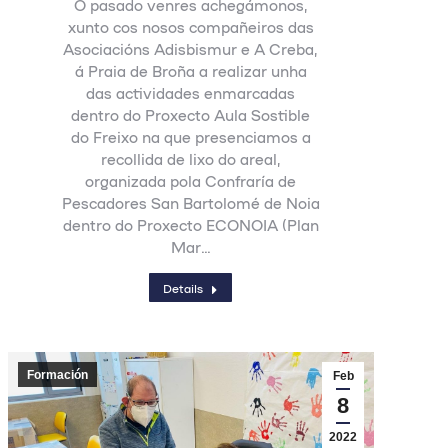
O pasado venres achegámonos,
xunto cos nosos compañeiros das
Asociacións Adisbismur e A Creba,
á Praia de Broña a realizar unha
das actividades enmarcadas
dentro do Proxecto Aula Sostible
do Freixo na que presenciamos a
recollida de lixo do areal,
organizada pola Confraría de
Pescadores San Bartolomé de Noia
dentro do Proxecto ECONOIA (Plan
Mar…
Details
Formación
Feb
8
2022