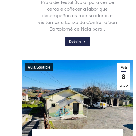
Praia de Testal (Noia) para ver de
cerca e coñecer a labor que
desempeñan as mariscadoras e
visitamos a Lonxa da Confraría San
Bartolomé de Noia para…
Details
Aula Sostible
Feb
8
2022