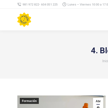
981 972 822- 604 051 225
Lunes – Viernes 10:00 a 17:
4. B
Est
Inic
Formación
Abr