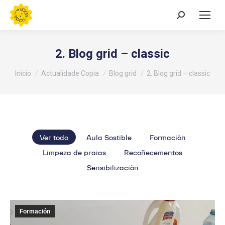
Buscar:
2. Blog grid – classic
Estás aquí:
Inicio
Actualidade Copia
Blog grid
2. Blog grid – classic
Ver todo
Aula Sostible
Formación
Limpeza de praias
Recoñecementos
Sensibilización
Formación