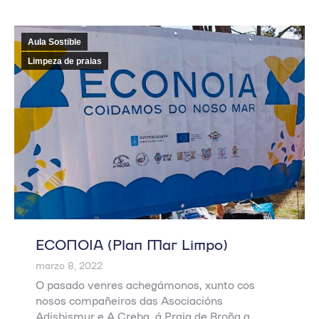
Aula Sostible
Limpeza de praias
ECONOIA (Plan Mar Limpo)
marzo 8, 2022
O pasado venres achegámonos, xunto cos
nosos compañeiros das Asociacións
Adisbismur e A Creba, á Praia de Broña a