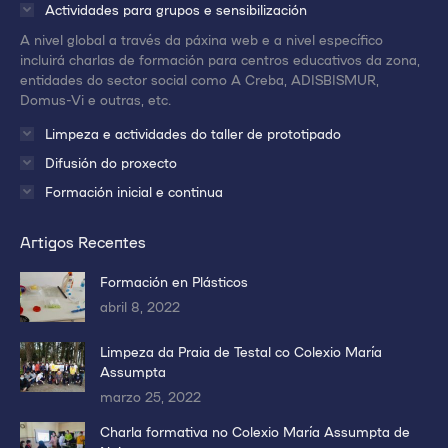
una
una
una
Actividades para grupos e sensibilización
nueva
nueva
nueva
A nivel global a través da páxina web e a nivel específico
ventana/pestaña
ventana/pestaña
ventana/pestaña
incluirá charlas de formación para centros educativos da zona,
entidades do sector social como A Creba, ADISBISMUR,
Domus-Vi e outras, etc.
Limpeza e actividades do taller de prototipado
Difusión do proxecto
Formación inicial e continua
Artigos Recentes
Formación en Plásticos
abril 8, 2022
Limpeza da Praia de Testal co Colexio María
Assumpta
marzo 25, 2022
Charla formativa no Colexio María Assumpta de