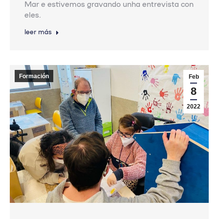
Mar e estivemos gravando unha entrevista con
eles.
leer más
Formación
Feb
8
2022