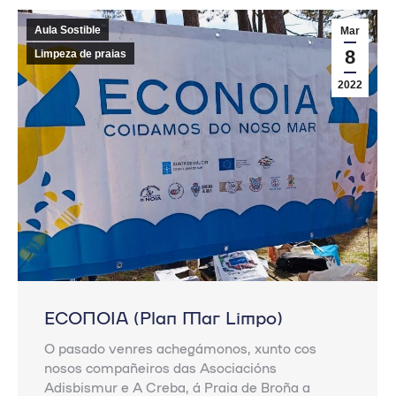
Aula Sostible
Mar
8
Limpeza de praias
2022
ECONOIA (Plan Mar Limpo)
O pasado venres achegámonos, xunto cos
nosos compañeiros das Asociacións
Adisbismur e A Creba, á Praia de Broña a