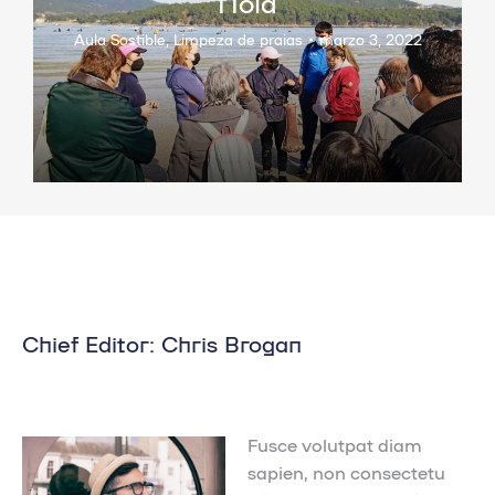
Noia
Aula Sostible
,
Limpeza de praias
marzo 3, 2022
Chief Editor: Chris Brogan
Fusce volutpat diam
sapien, non consectetu