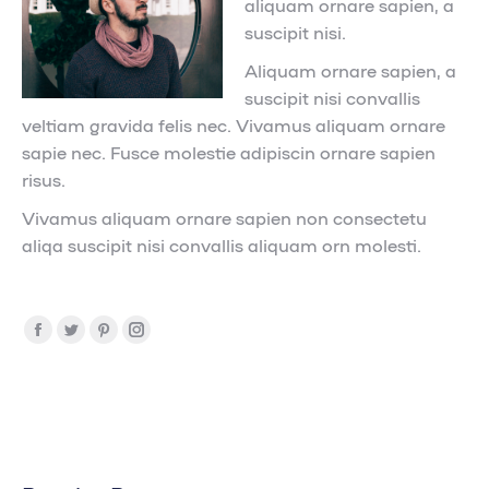
aliquam ornare sapien, a
suscipit nisi.
Aliquam ornare sapien, a
suscipit nisi convallis
veltiam gravida felis nec. Vivamus aliquam ornare
sapie nec. Fusce molestie adipiscin ornare sapien
risus.
Vivamus aliquam ornare sapien non consectetu
aliqa suscipit nisi convallis aliquam orn molesti.
Abrir
Abrir
Abrir
Abrir
enlace
enlace
enlace
enlace
en
en
en
en
una
una
una
una
nueva
nueva
nueva
nueva
ventana/pestaña
ventana/pestaña
ventana/pestaña
ventana/pestaña