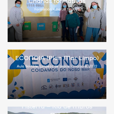
Charlas formativas
Formación
marzo 11, 2022
ECONOIA (Plan Mar Limpo)
Aula Sostible
,
Limpeza de praias
marzo 8, 2022
Asociación de Mulleres do
Sector Pesqueiro SEO
Fisterra – Ría de Muros