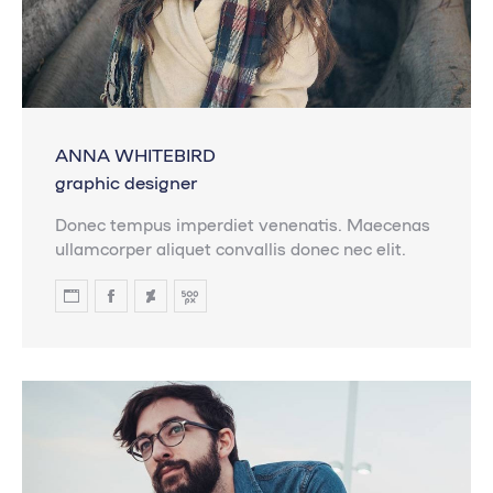
ANNA WHITEBIRD
graphic designer
Donec tempus imperdiet venenatis. Maecenas
ullamcorper aliquet convallis donec nec elit.
Blog
Facebook
Deviantart
500px
personal
/
sitio
web