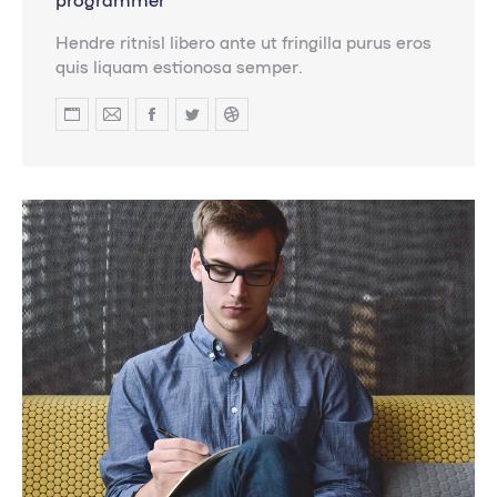
Hendre ritnisl libero ante ut fringilla purus eros
quis liquam estionosa semper.
Blog
E-
Facebook
Twitter
Dribbble
personal
mail
/
sitio
web