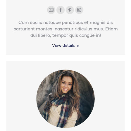
E-
Facebook
Pinterest
Instagram
mail
Cum sociis natoque penatibus et magnis dis
parturient montes, nascetur ridiculus mus. Etiam
dui libero, tempor quis congue in!
View details