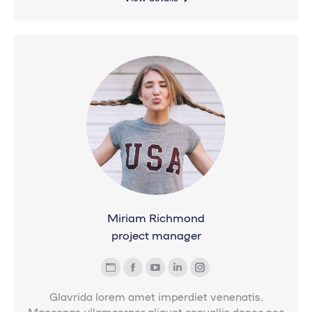
Miriam Richmond
project manager
Blog
Facebook
YouTube
Linkedin
Instagram
personal
Glavrida lorem amet imperdiet venenatis.
/