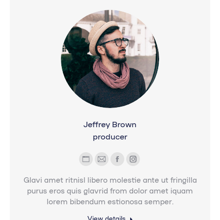
Jeffrey Brown
producer
Blog
E-
Facebook
Instagram
personal
mail
Glavi amet ritnisl libero molestie ante ut fringilla
/
purus eros quis glavrid from dolor amet iquam
lorem bibendum estionosa semper.
sitio
web
View details