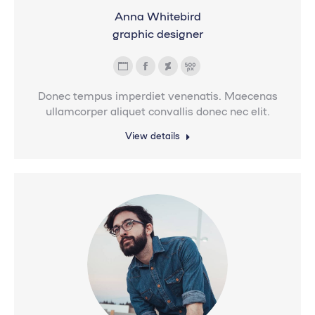
Anna Whitebird
graphic designer
Blog
Facebook
Deviantart
500px
personal
Donec tempus imperdiet venenatis. Maecenas
/
ullamcorper aliquet convallis donec nec elit.
sitio
View details
web