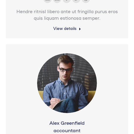
Blog
E-
Facebook
Twitter
Dribbble
personal
mail
Hendre ritnisl libero ante ut fringilla purus eros
/
quis liquam estionosa semper.
sitio
View details
web
Alex Greenfield
accountant