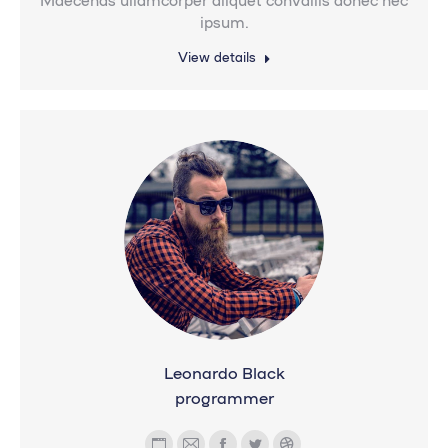
Maecenas ullamcorper aliquet convallis donec nec
ipsum.
sitio
web
View details
Leonardo Black
programmer