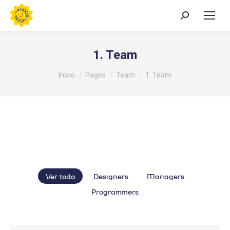
Buscar:
1. Team
Estás aquí:
Inicio
Pages
Team
1. Team
Ver todo
Designers
Managers
Programmers