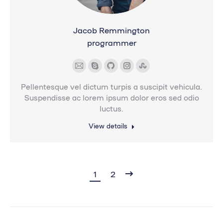
Jacob Remmington
programmer
E-
Skype
Github
Instagram
Stumbleupon
mail
Pellentesque vel dictum turpis a suscipit vehicula.
Suspendisse ac lorem ipsum dolor eros sed odio
luctus.
View details
1
2