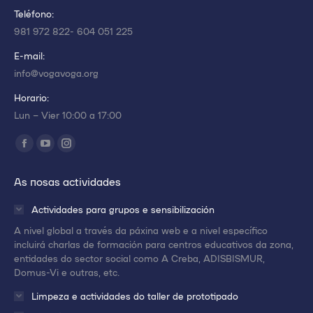
Teléfono:
981 972 822- 604 051 225
E-mail:
info@vogavoga.org
Horario:
Lun – Vier 10:00 a 17:00
Encuéntranos en:
Abrir
Abrir
Abrir
enlace
enlace
enlace
As nosas actividades
en
en
en
una
una
una
Actividades para grupos e sensibilización
nueva
nueva
nueva
A nivel global a través da páxina web e a nivel específico
ventana/pestaña
ventana/pestaña
ventana/pestaña
incluirá charlas de formación para centros educativos da zona,
entidades do sector social como A Creba, ADISBISMUR,
Domus-Vi e outras, etc.
Limpeza e actividades do taller de prototipado