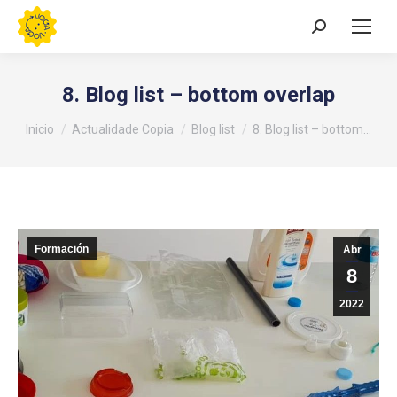
Buscar:
8. Blog list – bottom overlap
Estás aquí:
Inicio
Actualidade Copia
Blog list
8. Blog list – bottom…
Formación
Abr
8
2022