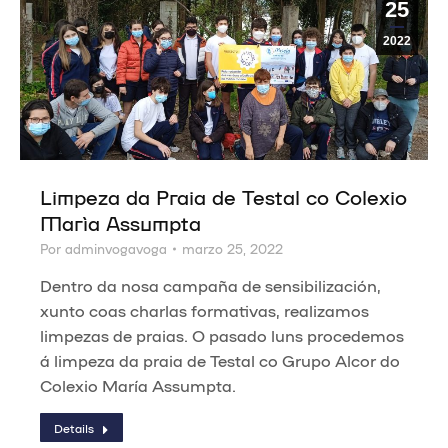
25
2022
Limpeza da Praia de Testal co Colexio
María Assumpta
Por
adminvogavoga
marzo 25, 2022
Dentro da nosa campaña de sensibilización,
xunto coas charlas formativas, realizamos
limpezas de praias. O pasado luns procedemos
á limpeza da praia de Testal co Grupo Alcor do
Colexio María Assumpta.
Details