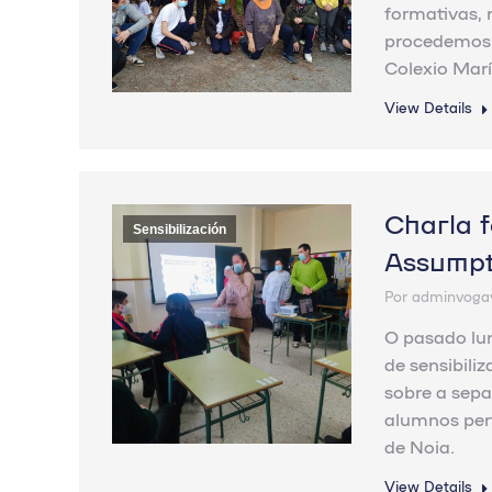
formativas, 
procedemos á
Colexio 
View Details
Charla 
Sensibilización
Assumpt
Por
adminvoga
O pasado lu
de sensibili
sobre a sepa
alumnos per
de Noia.
View Details