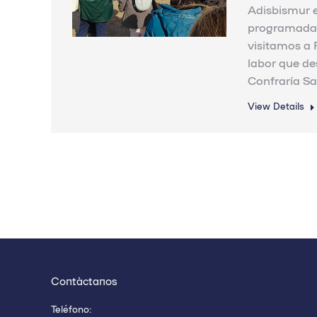
Adisbismur 
programadas 
visitamos a 
labor que d
Confraría S
View Details
Contáctanos
Teléfono: