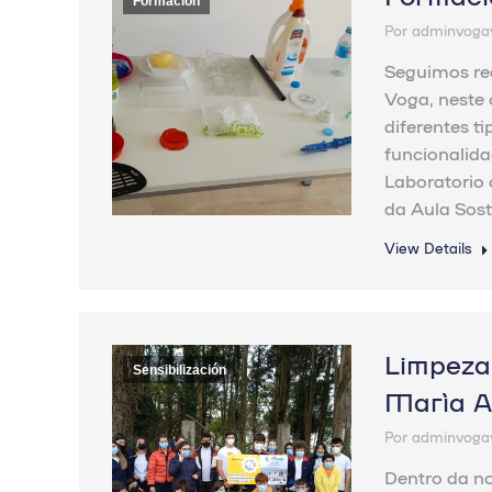
Formación
Por
adminvoga
Seguimos re
Voga, neste 
diferentes ti
funcionalida
Laboratorio 
da Aula So
View Details
Limpeza 
Sensibilización
María A
Por
adminvoga
Dentro da no