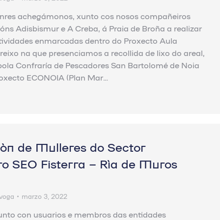
nres achegámonos, xunto cos nosos compañeiros
óns Adisbismur e A Creba, á Praia de Broña a realizar
tividades enmarcadas dentro do Proxecto Aula
reixo na que presenciamos a recollida de lixo do areal,
pola Confraría de Pescadores San Bartolomé de Noia
roxecto ECONOIA (Plan Mar…
ión de Mulleres do Sector
ro SEO Fisterra – Ría de Muros
voga
marzo 3, 2022
xunto con usuarios e membros das entidades