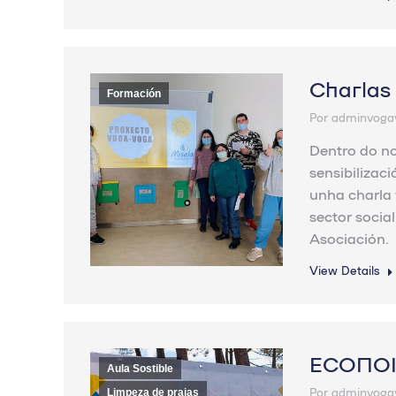
Charlas
Formación
Por
adminvoga
Dentro do n
sensibilizac
unha charla 
sector socia
Asociación.
View Details
ECONOIA
Aula Sostible
Por
adminvoga
Limpeza de praias