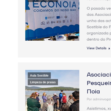
O pasado ve
das Asociaci
unha das ac
Sostible do F
organizada 
dentro do P
View Details
Asociac
Aula Sostible
Pesquei
Limpeza de praias
Noia
Por
adminvoga
Asistimos, 