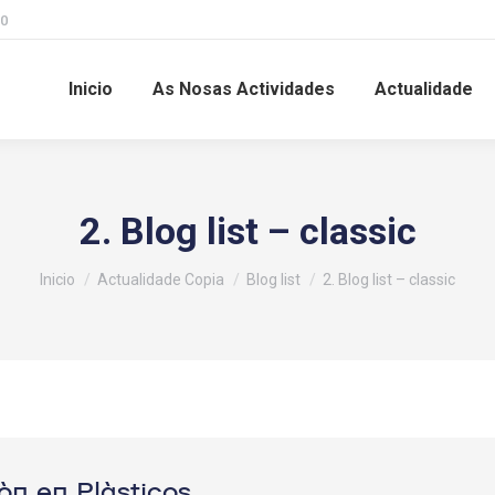
00
Inicio
As Nosas Actividades
Actualidade
2. Blog list – classic
Estás aquí:
Inicio
Actualidade Copia
Blog list
2. Blog list – classic
ón en Plásticos