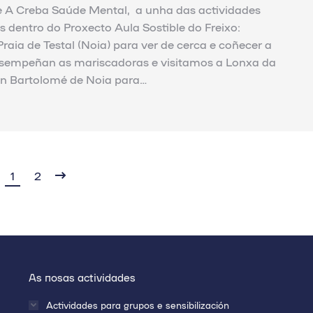
e A Creba Saúde Mental, a unha das actividades
dentro do Proxecto Aula Sostible do Freixo:
Praia de Testal (Noia) para ver de cerca e coñecer a
esempeñan as mariscadoras e visitamos a Lonxa da
an Bartolomé de Noia para…
1
2
As nosas actividades
Actividades para grupos e sensibilización